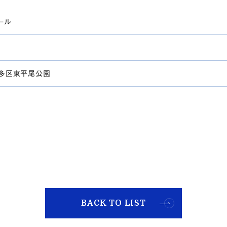
ール
多区東平尾公園
BACK TO LIST