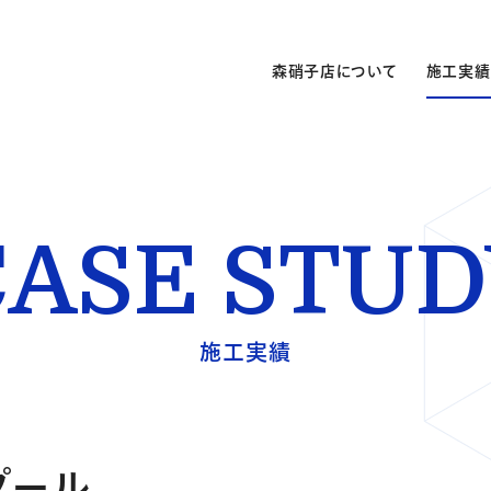
森硝子店について
施工実績
CASE STUD
施工実績
プール